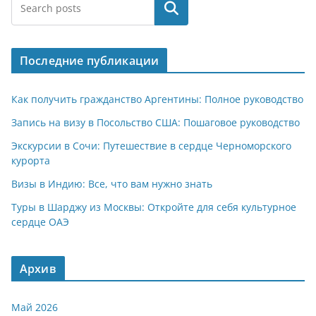
at
e
er
n
п
Поиск
s
gr
o
р
A
a
kl
а
Последние публикации
p
m
a
в
p
ss
и
Как получить гражданство Аргентины: Полное руководство
ni
т
Запись на визу в Посольство США: Пошаговое руководство
ki
ь
Экскурсии в Сочи: Путешествие в сердце Черноморского
курорта
Визы в Индию: Все, что вам нужно знать
Туры в Шарджу из Москвы: Откройте для себя культурное
сердце ОАЭ
Архив
Май 2026