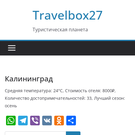
Перейти
Travelbox27
к
содержимому
Туристическая планета
Калининград
Средняя температура: 24°C, Стоимость отеля: 8000₽,
Количество достопримечательностей: 33, Лучший сезон:
осень
W
T
Vi
V
O
О
h
el
b
K
d
т