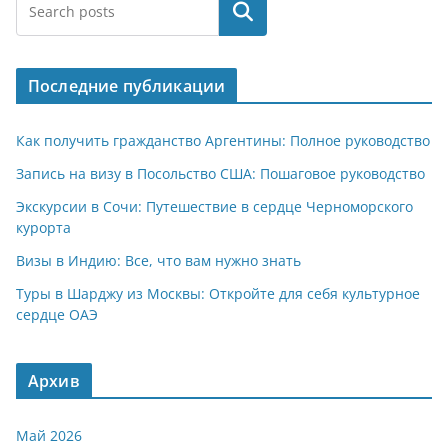
at
e
er
n
п
Поиск
s
gr
o
р
A
a
kl
а
Последние публикации
p
m
a
в
p
ss
и
Как получить гражданство Аргентины: Полное руководство
ni
т
Запись на визу в Посольство США: Пошаговое руководство
ki
ь
Экскурсии в Сочи: Путешествие в сердце Черноморского
курорта
Визы в Индию: Все, что вам нужно знать
Туры в Шарджу из Москвы: Откройте для себя культурное
сердце ОАЭ
Архив
Май 2026