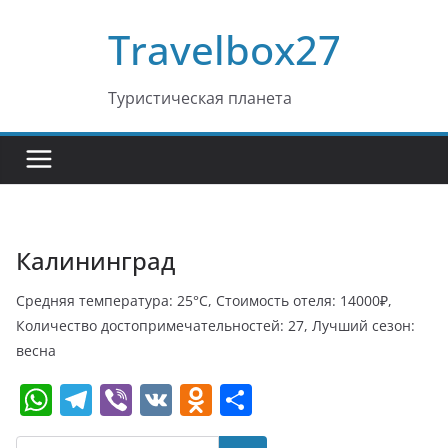
Перейти
Travelbox27
к
содержимому
Туристическая планета
Калининград
Средняя температура: 25°C, Стоимость отеля: 14000₽,
Количество достопримечательностей: 27, Лучший сезон:
весна
W
T
Vi
V
O
О
h
el
b
K
d
т