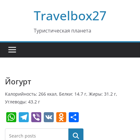
Перейти
Travelbox27
к
содержимому
Туристическая планета
Йогурт
Калорийность: 266 ккал, Белки: 14.7 г, Жиры: 31.2 г,
Углеводы: 43.2 г
W
T
Vi
V
O
О
h
el
b
K
d
т
at
e
er
n
п
Поиск