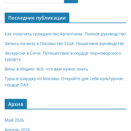
s
gr
o
р
A
a
kl
а
Последние публикации
p
m
a
в
p
ss
и
Как получить гражданство Аргентины: Полное руководство
ni
т
Запись на визу в Посольство США: Пошаговое руководство
ki
ь
Экскурсии в Сочи: Путешествие в сердце Черноморского
курорта
Визы в Индию: Все, что вам нужно знать
Туры в Шарджу из Москвы: Откройте для себя культурное
сердце ОАЭ
Архив
Май 2026
Апрель 2026