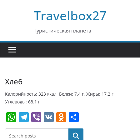
Перейти
Travelbox27
к
содержимому
Туристическая планета
Хлеб
Калорийность: 323 ккал, Белки: 7.4 г, Жиры: 17.2 г,
Углеводы: 68.1 г
W
T
Vi
V
O
О
h
el
b
K
d
т
at
e
er
n
п
Поиск