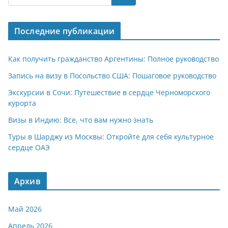
s
gr
o
р
A
a
kl
а
Последние публикации
p
m
a
в
p
ss
и
Как получить гражданство Аргентины: Полное руководство
ni
т
Запись на визу в Посольство США: Пошаговое руководство
ki
ь
Экскурсии в Сочи: Путешествие в сердце Черноморского
курорта
Визы в Индию: Все, что вам нужно знать
Туры в Шарджу из Москвы: Откройте для себя культурное
сердце ОАЭ
Архив
Май 2026
Апрель 2026