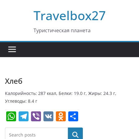
Перейти
Travelbox27
к
содержимому
Туристическая планета
Хлеб
Калорийность: 287 ккал, Белки: 19.0 г, Жиры: 24.3 г,
Углеводы: 8.4 г
W
T
Vi
V
O
О
h
el
b
K
d
т
at
e
er
n
п
Поиск