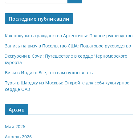
s
gr
o
р
A
a
kl
а
Последние публикации
p
m
a
в
p
ss
и
Как получить гражданство Аргентины: Полное руководство
ni
т
Запись на визу в Посольство США: Пошаговое руководство
ki
ь
Экскурсии в Сочи: Путешествие в сердце Черноморского
курорта
Визы в Индию: Все, что вам нужно знать
Туры в Шарджу из Москвы: Откройте для себя культурное
сердце ОАЭ
Архив
Май 2026
Апрель 2026