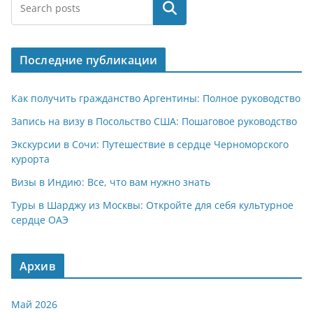
at
e
er
n
п
Поиск
s
gr
o
р
A
a
kl
а
Последние публикации
p
m
a
в
p
ss
и
Как получить гражданство Аргентины: Полное руководство
ni
т
Запись на визу в Посольство США: Пошаговое руководство
ki
ь
Экскурсии в Сочи: Путешествие в сердце Черноморского
курорта
Визы в Индию: Все, что вам нужно знать
Туры в Шарджу из Москвы: Откройте для себя культурное
сердце ОАЭ
Архив
Май 2026