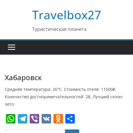
Перейти
Travelbox27
к
содержимому
Туристическая планета
Хабаровск
Средняя температура: 26°C, Стоимость отеля: 11500₽,
Количество достопримечательностей: 28, Лучший сезон:
лето
W
T
Vi
V
O
О
h
el
b
K
d
т