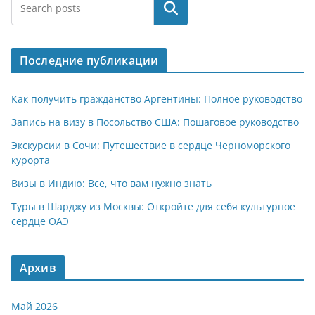
at
e
er
n
п
Поиск
s
gr
o
р
A
a
kl
а
Последние публикации
p
m
a
в
p
ss
и
Как получить гражданство Аргентины: Полное руководство
ni
т
Запись на визу в Посольство США: Пошаговое руководство
ki
ь
Экскурсии в Сочи: Путешествие в сердце Черноморского
курорта
Визы в Индию: Все, что вам нужно знать
Туры в Шарджу из Москвы: Откройте для себя культурное
сердце ОАЭ
Архив
Май 2026