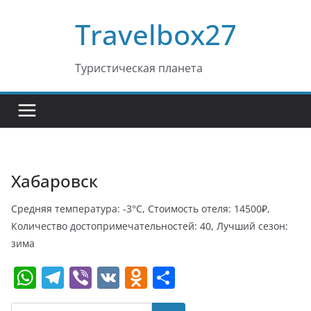
Перейти
Travelbox27
к
содержимому
Туристическая планета
Хабаровск
Средняя температура: -3°C, Стоимость отеля: 14500₽,
Количество достопримечательностей: 40, Лучший сезон:
зима
W
T
Vi
V
O
О
h
el
b
K
d
т