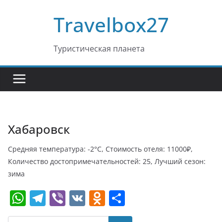
Перейти
Travelbox27
к
содержимому
Туристическая планета
Хабаровск
Средняя температура: -2°C, Стоимость отеля: 11000₽,
Количество достопримечательностей: 25, Лучший сезон:
зима
W
T
Vi
V
O
О
h
el
b
K
d
т