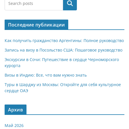
at
e
er
n
п
Поиск
s
gr
o
р
A
a
kl
а
Последние публикации
p
m
a
в
p
ss
и
Как получить гражданство Аргентины: Полное руководство
ni
т
Запись на визу в Посольство США: Пошаговое руководство
ki
ь
Экскурсии в Сочи: Путешествие в сердце Черноморского
курорта
Визы в Индию: Все, что вам нужно знать
Туры в Шарджу из Москвы: Откройте для себя культурное
сердце ОАЭ
Архив
Май 2026