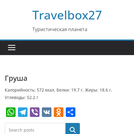
Перейти
Travelbox27
к
содержимому
Туристическая планета
Груша
Калорийность: 572 ккал, Белки: 19.7 г, Жиры: 18.6 г,
Углеводы: 52.2 г
W
T
Vi
V
O
О
h
el
b
K
d
т
at
e
er
n
п
Поиск