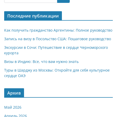
s
gr
o
р
A
a
kl
а
Последние публикации
p
m
a
в
p
ss
и
Как получить гражданство Аргентины: Полное руководство
ni
т
Запись на визу в Посольство США: Пошаговое руководство
ki
ь
Экскурсии в Сочи: Путешествие в сердце Черноморского
курорта
Визы в Индию: Все, что вам нужно знать
Туры в Шарджу из Москвы: Откройте для себя культурное
сердце ОАЭ
Архив
Май 2026
Апрель 2026