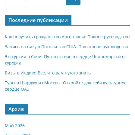
s
gr
o
р
A
a
kl
а
Последние публикации
p
m
a
в
p
ss
и
Как получить гражданство Аргентины: Полное руководство
ni
т
Запись на визу в Посольство США: Пошаговое руководство
ki
ь
Экскурсии в Сочи: Путешествие в сердце Черноморского
курорта
Визы в Индию: Все, что вам нужно знать
Туры в Шарджу из Москвы: Откройте для себя культурное
сердце ОАЭ
Архив
Май 2026