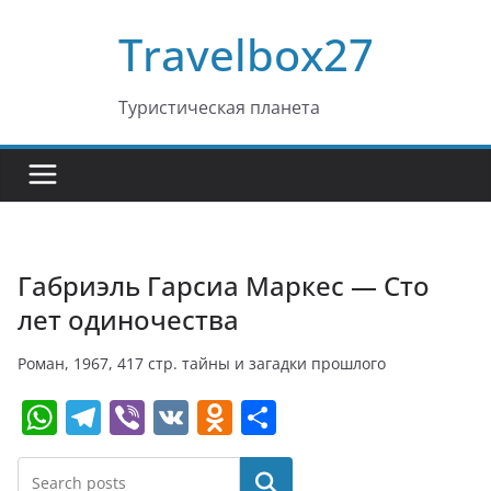
Перейти
Travelbox27
к
содержимому
Туристическая планета
Габриэль Гарсиа Маркес — Сто
лет одиночества
Роман, 1967, 417 стр. тайны и загадки прошлого
W
T
Vi
V
O
О
h
el
b
K
d
т
at
e
er
n
п
Поиск