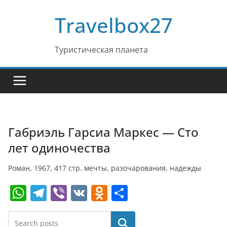
Перейти
Travelbox27
к
содержимому
Туристическая планета
Габриэль Гарсиа Маркес — Сто
лет одиночества
Роман, 1967, 417 стр. мечты, разочарования, надежды
W
T
Vi
V
O
О
h
el
b
K
d
т
at
e
er
n
п
Поиск