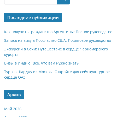
s
gr
o
р
A
a
kl
а
Последние публикации
p
m
a
в
p
ss
и
Как получить гражданство Аргентины: Полное руководство
ni
т
Запись на визу в Посольство США: Пошаговое руководство
ki
ь
Экскурсии в Сочи: Путешествие в сердце Черноморского
курорта
Визы в Индию: Все, что вам нужно знать
Туры в Шарджу из Москвы: Откройте для себя культурное
сердце ОАЭ
Архив
Май 2026