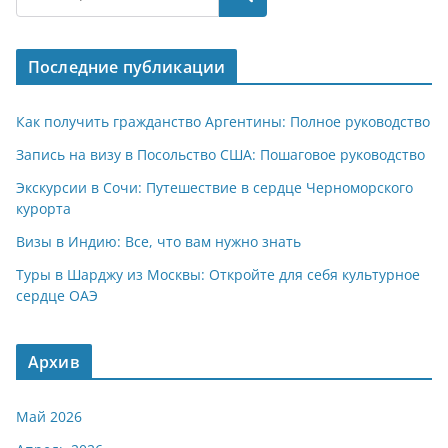
s
gr
o
р
A
a
kl
а
Последние публикации
p
m
a
в
p
ss
и
Как получить гражданство Аргентины: Полное руководство
ni
т
Запись на визу в Посольство США: Пошаговое руководство
ki
ь
Экскурсии в Сочи: Путешествие в сердце Черноморского
курорта
Визы в Индию: Все, что вам нужно знать
Туры в Шарджу из Москвы: Откройте для себя культурное
сердце ОАЭ
Архив
Май 2026