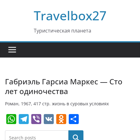
Перейти
Travelbox27
к
содержимому
Туристическая планета
Габриэль Гарсиа Маркес — Сто
лет одиночества
Роман, 1967, 417 стр. жизнь в суровых условиях
W
T
Vi
V
O
О
h
el
b
K
d
т
at
e
er
n
п
Поиск