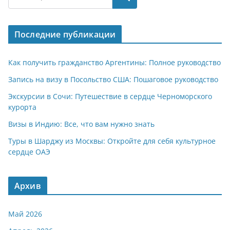
s
gr
o
р
A
a
kl
а
Последние публикации
p
m
a
в
p
ss
и
Как получить гражданство Аргентины: Полное руководство
ni
т
Запись на визу в Посольство США: Пошаговое руководство
ki
ь
Экскурсии в Сочи: Путешествие в сердце Черноморского
курорта
Визы в Индию: Все, что вам нужно знать
Туры в Шарджу из Москвы: Откройте для себя культурное
сердце ОАЭ
Архив
Май 2026