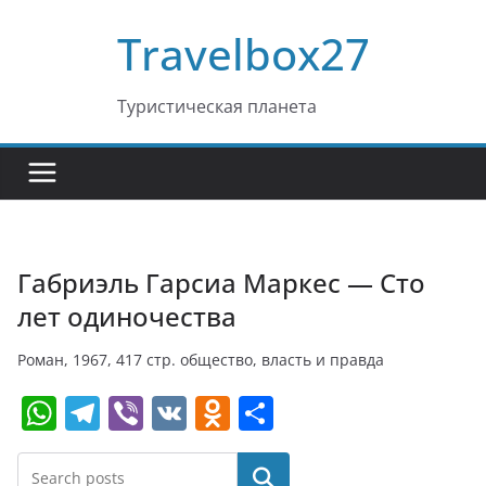
Перейти
Travelbox27
к
содержимому
Туристическая планета
Габриэль Гарсиа Маркес — Сто
лет одиночества
Роман, 1967, 417 стр. общество, власть и правда
W
T
Vi
V
O
О
h
el
b
K
d
т
at
e
er
n
п
Поиск