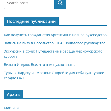
at
e
er
n
п
Поиск
s
gr
o
р
A
a
kl
а
Последние публикации
p
m
a
в
p
ss
и
Как получить гражданство Аргентины: Полное руководство
ni
т
Запись на визу в Посольство США: Пошаговое руководство
ki
ь
Экскурсии в Сочи: Путешествие в сердце Черноморского
курорта
Визы в Индию: Все, что вам нужно знать
Туры в Шарджу из Москвы: Откройте для себя культурное
сердце ОАЭ
Архив
Май 2026