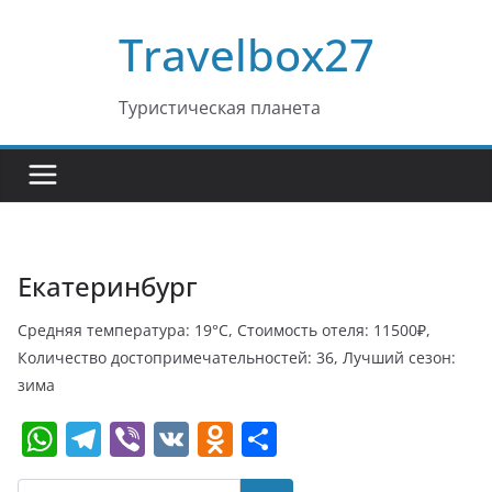
Перейти
Travelbox27
к
содержимому
Туристическая планета
Екатеринбург
Средняя температура: 19°C, Стоимость отеля: 11500₽,
Количество достопримечательностей: 36, Лучший сезон:
зима
W
T
Vi
V
O
О
h
el
b
K
d
т