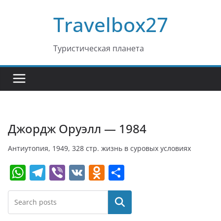
Перейти
Travelbox27
к
содержимому
Туристическая планета
Джордж Оруэлл — 1984
Антиутопия, 1949, 328 стр. жизнь в суровых условиях
W
T
Vi
V
O
О
h
el
b
K
d
т
at
e
er
n
п
Поиск
s
gr
o
р