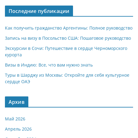
A
a
kl
а
Последние публикации
p
m
a
в
p
ss
и
Как получить гражданство Аргентины: Полное руководство
ni
т
Запись на визу в Посольство США: Пошаговое руководство
ki
ь
Экскурсии в Сочи: Путешествие в сердце Черноморского
курорта
Визы в Индию: Все, что вам нужно знать
Туры в Шарджу из Москвы: Откройте для себя культурное
сердце ОАЭ
Архив
Май 2026
Апрель 2026