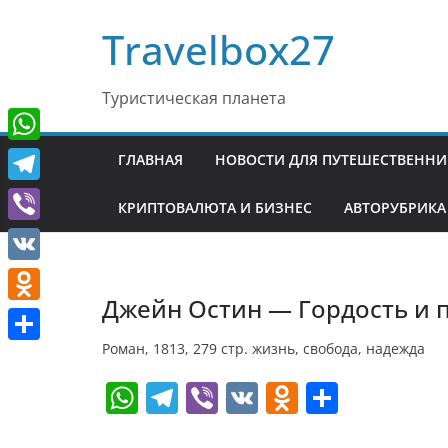
Перейти
Travelbox27
к
содержимому
Туристическая планета
W
ГЛАВНАЯ
НОВОСТИ ДЛЯ ПУТЕШЕСТВЕНН
h
T
КРИПТОВАЛЮТА И БИЗНЕС
АВТОРУБРИКА
a
e
V
t
l
i
V
s
e
b
Джейн Остин — Гордость и 
K
A
O
g
e
p
d
Роман, 1813, 279 стр. жизнь, свобода, надежда
r
О
r
p
n
W
T
Vi
V
O
О
a
т
o
h
el
b
K
d
т
m
п
k