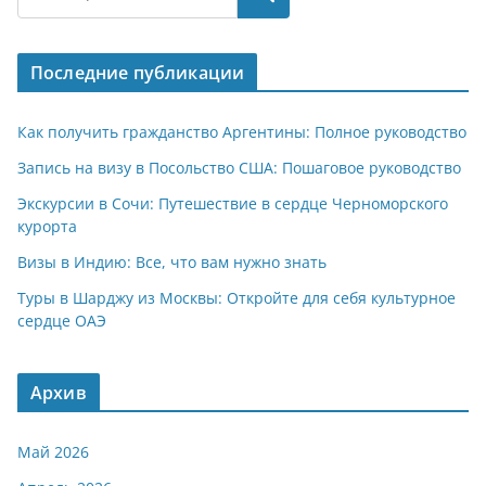
s
gr
o
р
A
a
kl
а
Последние публикации
p
m
a
в
p
ss
и
Как получить гражданство Аргентины: Полное руководство
ni
т
Запись на визу в Посольство США: Пошаговое руководство
ki
ь
Экскурсии в Сочи: Путешествие в сердце Черноморского
курорта
Визы в Индию: Все, что вам нужно знать
Туры в Шарджу из Москвы: Откройте для себя культурное
сердце ОАЭ
Архив
Май 2026