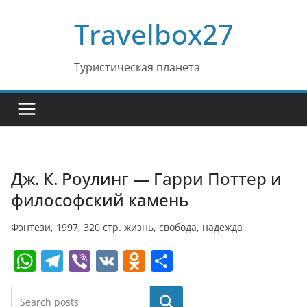
Перейти
Travelbox27
к
содержимому
Туристическая планета
Дж. К. Роулинг — Гарри Поттер и
философский камень
Фэнтези, 1997, 320 стр. жизнь, свобода, надежда
W
T
Vi
V
O
О
h
el
b
K
d
т
at
e
er
n
п
Поиск