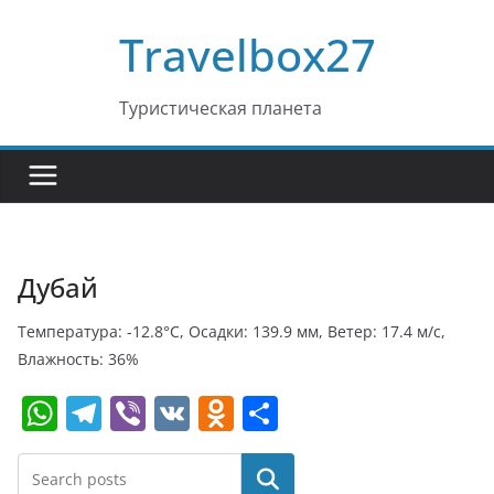
Перейти
Travelbox27
к
содержимому
Туристическая планета
Дубай
Температура: -12.8°C, Осадки: 139.9 мм, Ветер: 17.4 м/с,
Влажность: 36%
W
T
Vi
V
O
О
h
el
b
K
d
т
at
e
er
n
п
Поиск