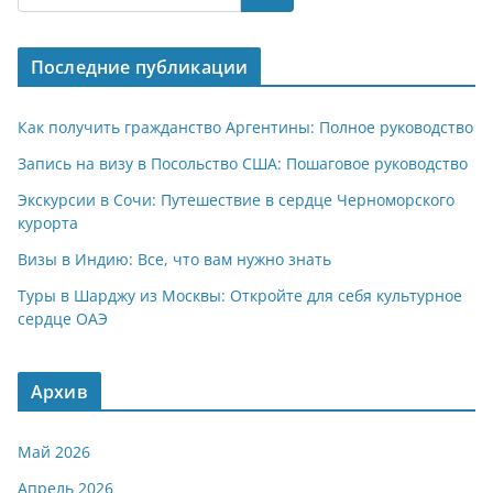
s
gr
o
р
A
a
kl
а
Последние публикации
p
m
a
в
p
ss
и
Как получить гражданство Аргентины: Полное руководство
ni
т
Запись на визу в Посольство США: Пошаговое руководство
ki
ь
Экскурсии в Сочи: Путешествие в сердце Черноморского
курорта
Визы в Индию: Все, что вам нужно знать
Туры в Шарджу из Москвы: Откройте для себя культурное
сердце ОАЭ
Архив
Май 2026
Апрель 2026