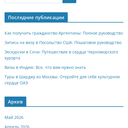
s
gr
o
р
A
a
kl
а
Последние публикации
p
m
a
в
p
ss
и
Как получить гражданство Аргентины: Полное руководство
ni
т
Запись на визу в Посольство США: Пошаговое руководство
ki
ь
Экскурсии в Сочи: Путешествие в сердце Черноморского
курорта
Визы в Индию: Все, что вам нужно знать
Туры в Шарджу из Москвы: Откройте для себя культурное
сердце ОАЭ
Архив
Май 2026
Апрель 2026