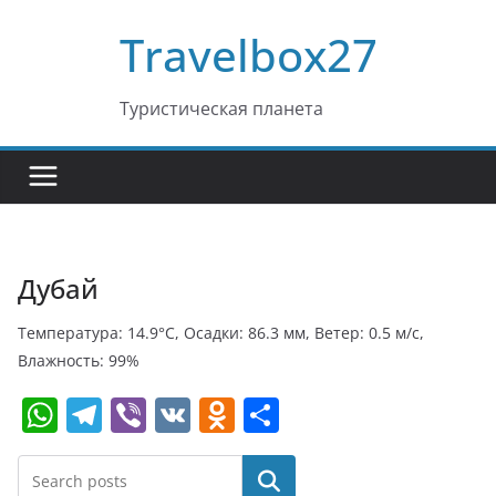
Перейти
Travelbox27
к
содержимому
Туристическая планета
Дубай
Температура: 14.9°C, Осадки: 86.3 мм, Ветер: 0.5 м/с,
Влажность: 99%
W
T
Vi
V
O
О
h
el
b
K
d
т
at
e
er
n
п
Поиск