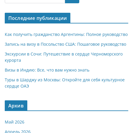
s
gr
o
р
A
a
kl
а
Последние публикации
p
m
a
в
p
ss
и
Как получить гражданство Аргентины: Полное руководство
ni
т
Запись на визу в Посольство США: Пошаговое руководство
ki
ь
Экскурсии в Сочи: Путешествие в сердце Черноморского
курорта
Визы в Индию: Все, что вам нужно знать
Туры в Шарджу из Москвы: Откройте для себя культурное
сердце ОАЭ
Архив
Май 2026
Апрель 2026