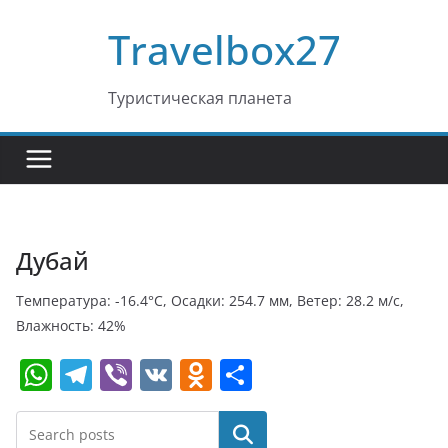
Перейти
Travelbox27
к
содержимому
Туристическая планета
Дубай
Температура: -16.4°C, Осадки: 254.7 мм, Ветер: 28.2 м/с,
Влажность: 42%
W
T
Vi
V
O
О
h
el
b
K
d
т
at
e
er
n
п
Поиск