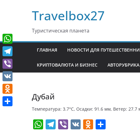
Перейти
Travelbox27
к
содержимому
Туристическая планета
W
ГЛАВНАЯ
НОВОСТИ ДЛЯ ПУТЕШЕСТВЕНН
h
T
КРИПТОВАЛЮТА И БИЗНЕС
АВТОРУБРИКА
a
e
V
t
l
i
V
s
e
b
Дубай
K
A
O
g
e
p
d
Температура: 3.7°C, Осадки: 91.6 мм, Ветер: 27.7
r
О
r
p
n
W
T
Vi
V
O
О
a
т
o
h
el
b
K
d
т
m
п
k