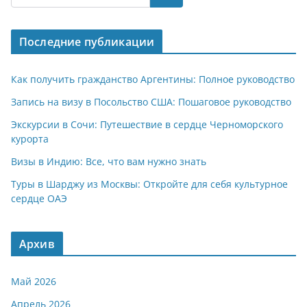
s
gr
o
р
A
a
kl
а
Последние публикации
p
m
a
в
p
ss
и
Как получить гражданство Аргентины: Полное руководство
ni
т
Запись на визу в Посольство США: Пошаговое руководство
ki
ь
Экскурсии в Сочи: Путешествие в сердце Черноморского
курорта
Визы в Индию: Все, что вам нужно знать
Туры в Шарджу из Москвы: Откройте для себя культурное
сердце ОАЭ
Архив
Май 2026
Апрель 2026