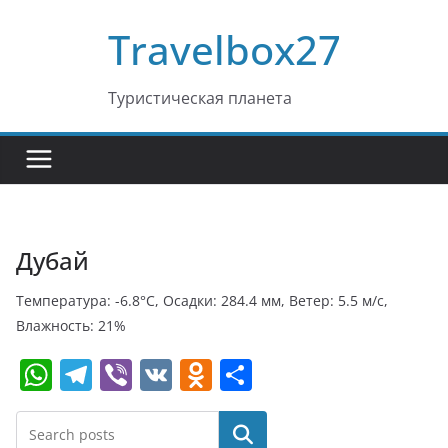
Перейти
Travelbox27
к
содержимому
Туристическая планета
Дубай
Температура: -6.8°C, Осадки: 284.4 мм, Ветер: 5.5 м/с,
Влажность: 21%
W
T
Vi
V
O
О
h
el
b
K
d
т
at
e
er
n
п
Поиск