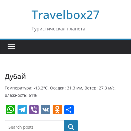
Перейти
Travelbox27
к
содержимому
Туристическая планета
Дубай
Температура: -13.2°C, Осадки: 31.3 мм, Ветер: 27.3 м/с,
Влажность: 61%
W
T
Vi
V
O
О
h
el
b
K
d
т
at
e
er
n
п
Поиск