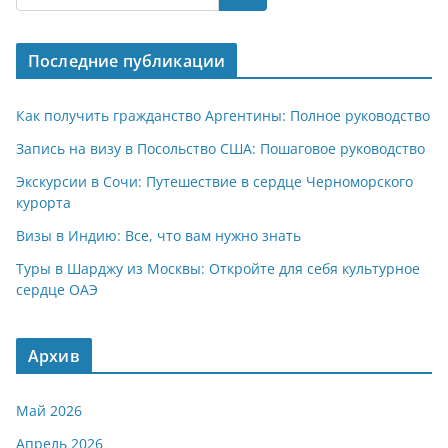
s
gr
o
р
A
a
kl
а
Последние публикации
p
m
a
в
p
ss
и
Как получить гражданство Аргентины: Полное руководство
ni
т
Запись на визу в Посольство США: Пошаговое руководство
ki
ь
Экскурсии в Сочи: Путешествие в сердце Черноморского
курорта
Визы в Индию: Все, что вам нужно знать
Туры в Шарджу из Москвы: Откройте для себя культурное
сердце ОАЭ
Архив
Май 2026
Апрель 2026