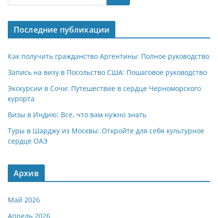
s
gr
o
р
A
a
kl
а
Последние публикации
p
m
a
в
p
ss
и
Как получить гражданство Аргентины: Полное руководство
ni
т
Запись на визу в Посольство США: Пошаговое руководство
ki
ь
Экскурсии в Сочи: Путешествие в сердце Черноморского
курорта
Визы в Индию: Все, что вам нужно знать
Туры в Шарджу из Москвы: Откройте для себя культурное
сердце ОАЭ
Архив
Май 2026
Апрель 2026