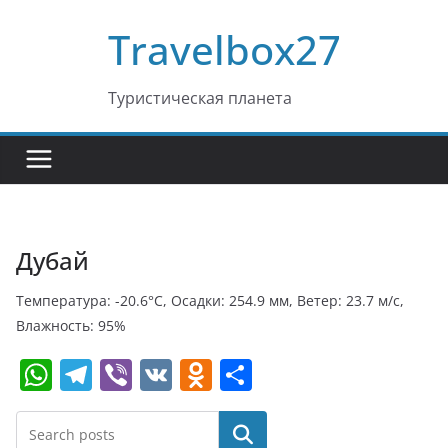
Перейти
Travelbox27
к
содержимому
Туристическая планета
Дубай
Температура: -20.6°C, Осадки: 254.9 мм, Ветер: 23.7 м/с,
Влажность: 95%
W
T
Vi
V
O
О
h
el
b
K
d
т
at
e
er
n
п
Поиск