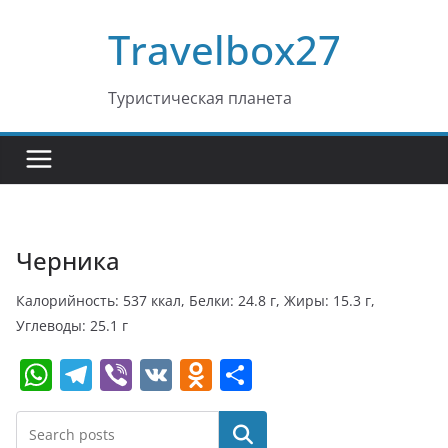
Перейти
Travelbox27
к
содержимому
Туристическая планета
Черника
Калорийность: 537 ккал, Белки: 24.8 г, Жиры: 15.3 г,
Углеводы: 25.1 г
W
T
Vi
V
O
О
h
el
b
K
d
т
at
e
er
n
п
Поиск