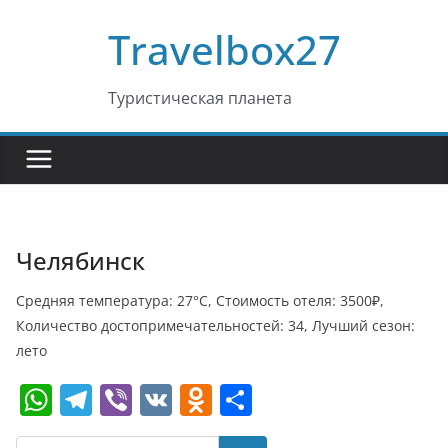
Перейти
Travelbox27
к
содержимому
Туристическая планета
Челябинск
Средняя температура: 27°C, Стоимость отеля: 3500₽,
Количество достопримечательностей: 34, Лучший сезон:
лето
W
T
Vi
V
O
О
h
el
b
K
d
т