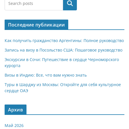
at
e
er
n
п
Поиск
s
gr
o
р
A
a
kl
а
Последние публикации
p
m
a
в
p
ss
и
Как получить гражданство Аргентины: Полное руководство
ni
т
Запись на визу в Посольство США: Пошаговое руководство
ki
ь
Экскурсии в Сочи: Путешествие в сердце Черноморского
курорта
Визы в Индию: Все, что вам нужно знать
Туры в Шарджу из Москвы: Откройте для себя культурное
сердце ОАЭ
Архив
Май 2026