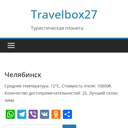
Перейти
Travelbox27
к
содержимому
Туристическая планета
Челябинск
Средняя температура: 12°C, Стоимость отеля: 10000₽,
Количество достопримечательностей: 25, Лучший сезон:
зима
W
T
Vi
V
O
О
h
el
b
K
d
т