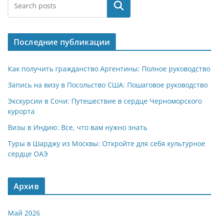
at
e
er
n
п
Поиск
s
gr
o
р
A
a
kl
а
Последние публикации
p
m
a
в
p
ss
и
Как получить гражданство Аргентины: Полное руководство
ni
т
Запись на визу в Посольство США: Пошаговое руководство
ki
ь
Экскурсии в Сочи: Путешествие в сердце Черноморского
курорта
Визы в Индию: Все, что вам нужно знать
Туры в Шарджу из Москвы: Откройте для себя культурное
сердце ОАЭ
Архив
Май 2026