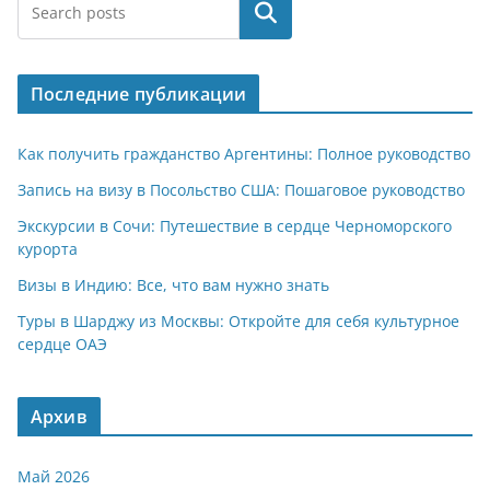
at
e
er
n
п
Поиск
s
gr
o
р
A
a
kl
а
Последние публикации
p
m
a
в
p
ss
и
Как получить гражданство Аргентины: Полное руководство
ni
т
Запись на визу в Посольство США: Пошаговое руководство
ki
ь
Экскурсии в Сочи: Путешествие в сердце Черноморского
курорта
Визы в Индию: Все, что вам нужно знать
Туры в Шарджу из Москвы: Откройте для себя культурное
сердце ОАЭ
Архив
Май 2026