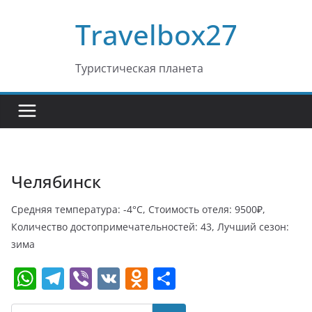
Перейти
Travelbox27
к
содержимому
Туристическая планета
Челябинск
Средняя температура: -4°C, Стоимость отеля: 9500₽,
Количество достопримечательностей: 43, Лучший сезон:
зима
W
T
Vi
V
O
О
h
el
b
K
d
т