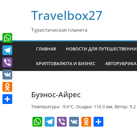
Перейти
Travelbox27
к
содержимому
Туристическая планета
W
ГЛАВНАЯ
НОВОСТИ ДЛЯ ПУТЕШЕСТВЕНН
h
T
КРИПТОВАЛЮТА И БИЗНЕС
АВТОРУБРИКА
a
e
V
t
l
i
V
s
e
b
Буэнос-Айрес
K
A
O
g
e
p
d
Температура: -9.6°C, Осадки: 116.9 мм, Ветер: 9.2
r
О
r
p
n
W
T
Vi
V
O
О
a
т
o
h
el
b
K
d
т
m
п
k