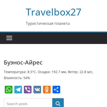
Перейти
Travelbox27
к
содержимому
Туристическая планета
Буэнос-Айрес
Температура: 8.5°C, Осадки: 192.7 мм, Ветер: 22.8 м/с,
Влажность: 54%
W
T
Vi
V
O
О
h
el
b
K
d
т
at
e
er
n
п
Поиск