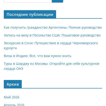
s
gr
o
р
A
a
kl
а
Последние публикации
p
m
a
в
p
ss
и
Как получить гражданство Аргентины: Полное руководство
ni
т
Запись на визу в Посольство США: Пошаговое руководство
ki
ь
Экскурсии в Сочи: Путешествие в сердце Черноморского
курорта
Визы в Индию: Все, что вам нужно знать
Туры в Шарджу из Москвы: Откройте для себя культурное
сердце ОАЭ
Архив
Май 2026
Апрель 2026