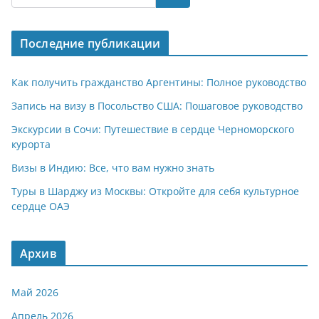
s
gr
o
р
A
a
kl
а
Последние публикации
p
m
a
в
p
ss
и
Как получить гражданство Аргентины: Полное руководство
ni
т
Запись на визу в Посольство США: Пошаговое руководство
ki
ь
Экскурсии в Сочи: Путешествие в сердце Черноморского
курорта
Визы в Индию: Все, что вам нужно знать
Туры в Шарджу из Москвы: Откройте для себя культурное
сердце ОАЭ
Архив
Май 2026
Апрель 2026