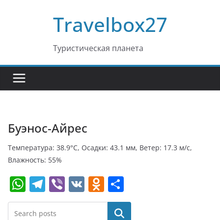
Перейти
Travelbox27
к
содержимому
Туристическая планета
Буэнос-Айрес
Температура: 38.9°C, Осадки: 43.1 мм, Ветер: 17.3 м/с,
Влажность: 55%
W
T
Vi
V
O
О
h
el
b
K
d
т
at
e
er
n
п
Поиск