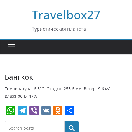
Перейти
Travelbox27
к
содержимому
Туристическая планета
Бангкок
Температура: 6.5°C, Осадки: 253.6 мм, Ветер: 9.6 м/с,
Влажность: 47%
W
T
Vi
V
O
О
h
el
b
K
d
т
at
e
er
n
п
Поиск