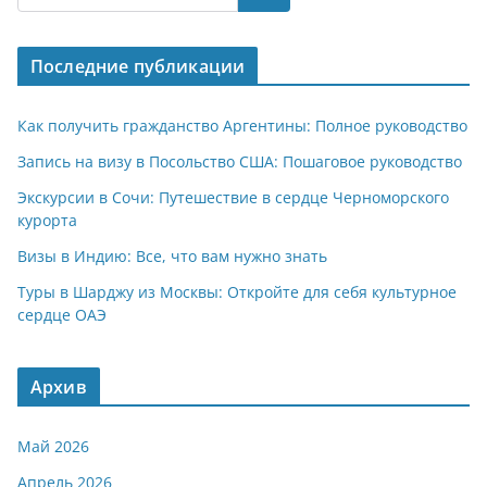
s
gr
o
р
A
a
kl
а
Последние публикации
p
m
a
в
p
ss
и
Как получить гражданство Аргентины: Полное руководство
ni
т
Запись на визу в Посольство США: Пошаговое руководство
ki
ь
Экскурсии в Сочи: Путешествие в сердце Черноморского
курорта
Визы в Индию: Все, что вам нужно знать
Туры в Шарджу из Москвы: Откройте для себя культурное
сердце ОАЭ
Архив
Май 2026
Апрель 2026