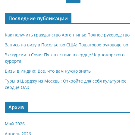
s
gr
o
р
A
a
kl
а
Последние публикации
p
m
a
в
p
ss
и
Как получить гражданство Аргентины: Полное руководство
ni
т
Запись на визу в Посольство США: Пошаговое руководство
ki
ь
Экскурсии в Сочи: Путешествие в сердце Черноморского
курорта
Визы в Индию: Все, что вам нужно знать
Туры в Шарджу из Москвы: Откройте для себя культурное
сердце ОАЭ
Архив
Май 2026
Апрель 2026