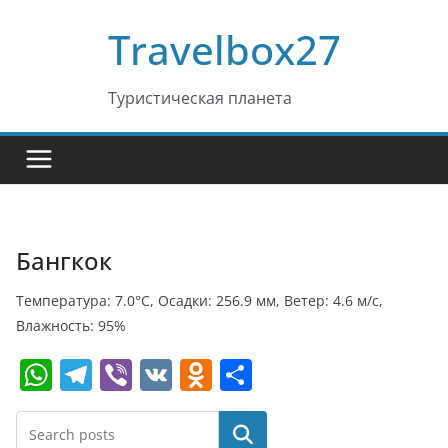
Перейти
Travelbox27
к
содержимому
Туристическая планета
Бангкок
Температура: 7.0°C, Осадки: 256.9 мм, Ветер: 4.6 м/с,
Влажность: 95%
W
T
Vi
V
O
О
h
el
b
K
d
т
at
e
er
n
п
Поиск