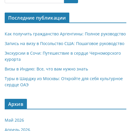
s
gr
o
р
A
a
kl
а
Последние публикации
p
m
a
в
p
ss
и
Как получить гражданство Аргентины: Полное руководство
ni
т
Запись на визу в Посольство США: Пошаговое руководство
ki
ь
Экскурсии в Сочи: Путешествие в сердце Черноморского
курорта
Визы в Индию: Все, что вам нужно знать
Туры в Шарджу из Москвы: Откройте для себя культурное
сердце ОАЭ
Архив
Май 2026
Апрель 2026