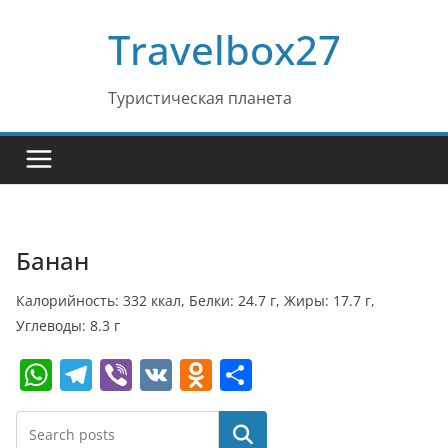
Перейти
Travelbox27
к
содержимому
Туристическая планета
Банан
Калорийность: 332 ккал, Белки: 24.7 г, Жиры: 17.7 г,
Углеводы: 8.3 г
W
T
Vi
V
O
О
h
el
b
K
d
т
at
e
er
n
п
Поиск