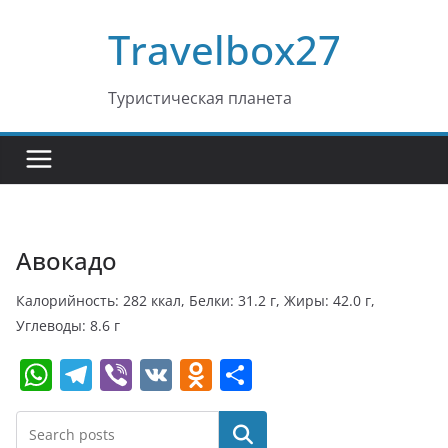
Перейти
Travelbox27
к
содержимому
Туристическая планета
Авокадо
Калорийность: 282 ккал, Белки: 31.2 г, Жиры: 42.0 г,
Углеводы: 8.6 г
W
T
Vi
V
O
О
h
el
b
K
d
т
at
e
er
n
п
Поиск