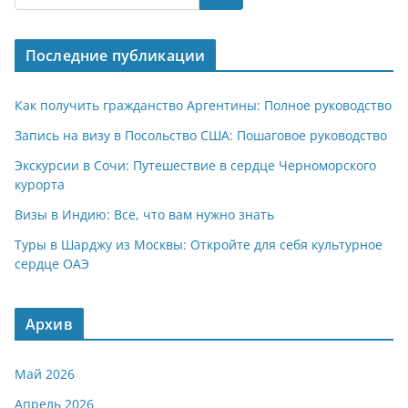
s
gr
o
р
A
a
kl
а
Последние публикации
p
m
a
в
p
ss
и
Как получить гражданство Аргентины: Полное руководство
ni
т
Запись на визу в Посольство США: Пошаговое руководство
ki
ь
Экскурсии в Сочи: Путешествие в сердце Черноморского
курорта
Визы в Индию: Все, что вам нужно знать
Туры в Шарджу из Москвы: Откройте для себя культурное
сердце ОАЭ
Архив
Май 2026
Апрель 2026