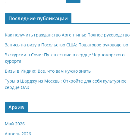
s
gr
o
р
A
a
kl
а
Последние публикации
p
m
a
в
p
ss
и
Как получить гражданство Аргентины: Полное руководство
ni
т
Запись на визу в Посольство США: Пошаговое руководство
ki
ь
Экскурсии в Сочи: Путешествие в сердце Черноморского
курорта
Визы в Индию: Все, что вам нужно знать
Туры в Шарджу из Москвы: Откройте для себя культурное
сердце ОАЭ
Архив
Май 2026
Апрель 2026