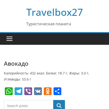
Перейти
Travelbox27
к
содержимому
Туристическая планета
Авокадо
Калорийность: 432 ккал, Белки: 18.7 г, Жиры: 3.0 г,
Углеводы: 53.6 г
W
T
Vi
V
O
О
h
el
b
K
d
т
at
e
er
n
п
Поиск