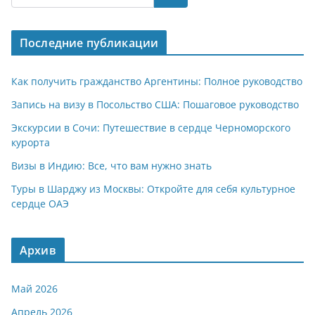
s
gr
o
р
A
a
kl
а
Последние публикации
p
m
a
в
p
ss
и
Как получить гражданство Аргентины: Полное руководство
ni
т
Запись на визу в Посольство США: Пошаговое руководство
ki
ь
Экскурсии в Сочи: Путешествие в сердце Черноморского
курорта
Визы в Индию: Все, что вам нужно знать
Туры в Шарджу из Москвы: Откройте для себя культурное
сердце ОАЭ
Архив
Май 2026
Апрель 2026