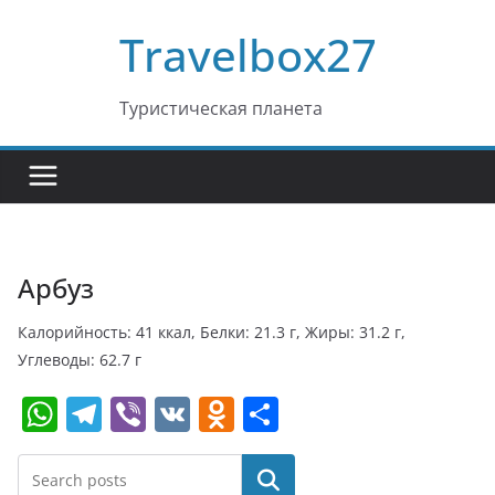
Перейти
Travelbox27
к
содержимому
Туристическая планета
Арбуз
Калорийность: 41 ккал, Белки: 21.3 г, Жиры: 31.2 г,
Углеводы: 62.7 г
W
T
Vi
V
O
О
h
el
b
K
d
т
at
e
er
n
п
Поиск