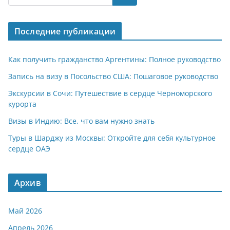
s
gr
o
р
A
a
kl
а
Последние публикации
p
m
a
в
p
ss
и
Как получить гражданство Аргентины: Полное руководство
ni
т
Запись на визу в Посольство США: Пошаговое руководство
ki
ь
Экскурсии в Сочи: Путешествие в сердце Черноморского
курорта
Визы в Индию: Все, что вам нужно знать
Туры в Шарджу из Москвы: Откройте для себя культурное
сердце ОАЭ
Архив
Май 2026
Апрель 2026