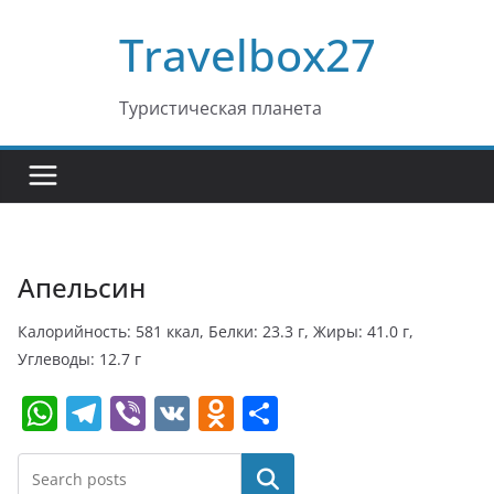
Перейти
Travelbox27
к
содержимому
Туристическая планета
Апельсин
Калорийность: 581 ккал, Белки: 23.3 г, Жиры: 41.0 г,
Углеводы: 12.7 г
W
T
Vi
V
O
О
h
el
b
K
d
т
at
e
er
n
п
Поиск