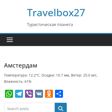
Перейти
Travelbox27
к
содержимому
Туристическая планета
Амстердам
Температура: 12.2°C, Осадки: 10.7 мм, Ветер: 25.0 м/с,
Влажность: 61%
W
T
Vi
V
O
О
h
el
b
K
d
т
at
e
er
n
п
Поиск