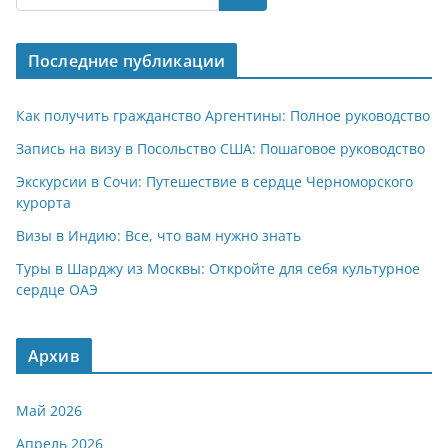
s
gr
o
р
A
a
kl
а
Последние публикации
p
m
a
в
p
ss
и
Как получить гражданство Аргентины: Полное руководство
ni
т
Запись на визу в Посольство США: Пошаговое руководство
ki
ь
Экскурсии в Сочи: Путешествие в сердце Черноморского
курорта
Визы в Индию: Все, что вам нужно знать
Туры в Шарджу из Москвы: Откройте для себя культурное
сердце ОАЭ
Архив
Май 2026
Апрель 2026