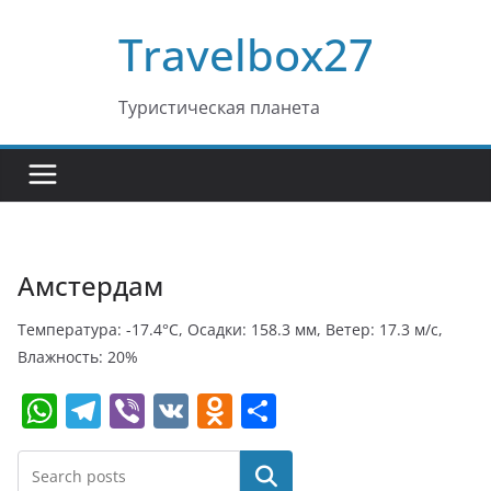
Перейти
Travelbox27
к
содержимому
Туристическая планета
Амстердам
Температура: -17.4°C, Осадки: 158.3 мм, Ветер: 17.3 м/с,
Влажность: 20%
W
T
Vi
V
O
О
h
el
b
K
d
т
at
e
er
n
п
Поиск