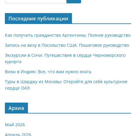
s
gr
o
р
A
a
kl
а
Последние публикации
p
m
a
в
p
ss
и
Как получить гражданство Аргентины: Полное руководство
ni
т
Запись на визу в Посольство США: Пошаговое руководство
ki
ь
Экскурсии в Сочи: Путешествие в сердце Черноморского
курорта
Визы в Индию: Все, что вам нужно знать
Туры в Шарджу из Москвы: Откройте для себя культурное
сердце ОАЭ
Архив
Май 2026
Апрель 2026