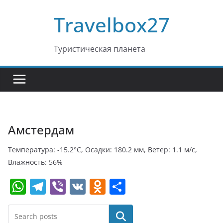
Перейти
Travelbox27
к
содержимому
Туристическая планета
Амстердам
Температура: -15.2°C, Осадки: 180.2 мм, Ветер: 1.1 м/с,
Влажность: 56%
W
T
Vi
V
O
О
h
el
b
K
d
т
at
e
er
n
п
Поиск