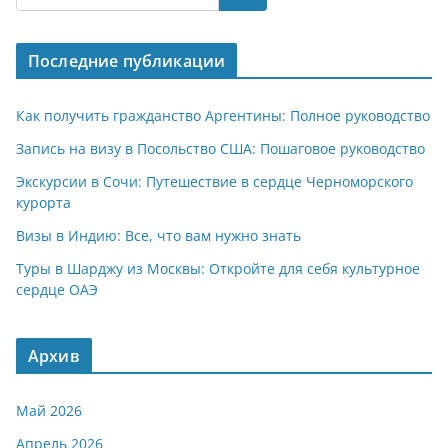
s
gr
o
р
A
a
kl
а
Последние публикации
p
m
a
в
p
ss
и
Как получить гражданство Аргентины: Полное руководство
ni
т
Запись на визу в Посольство США: Пошаговое руководство
ki
ь
Экскурсии в Сочи: Путешествие в сердце Черноморского
курорта
Визы в Индию: Все, что вам нужно знать
Туры в Шарджу из Москвы: Откройте для себя культурное
сердце ОАЭ
Архив
Май 2026
Апрель 2026