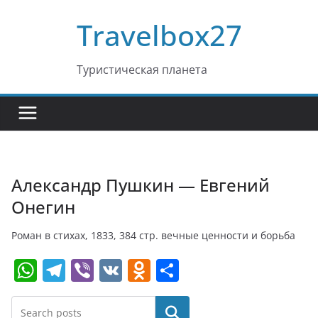
Перейти
Travelbox27
к
содержимому
Туристическая планета
Александр Пушкин — Евгений
Онегин
Роман в стихах, 1833, 384 стр. вечные ценности и борьба
W
T
Vi
V
O
О
h
el
b
K
d
т
at
e
er
n
п
Поиск