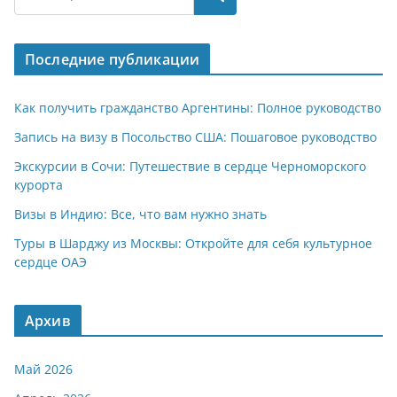
s
gr
o
р
A
a
kl
а
Последние публикации
p
m
a
в
p
ss
и
Как получить гражданство Аргентины: Полное руководство
ni
т
Запись на визу в Посольство США: Пошаговое руководство
ki
ь
Экскурсии в Сочи: Путешествие в сердце Черноморского
курорта
Визы в Индию: Все, что вам нужно знать
Туры в Шарджу из Москвы: Откройте для себя культурное
сердце ОАЭ
Архив
Май 2026