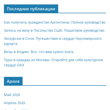
A
a
kl
а
Последние публикации
p
m
a
в
p
ss
и
Как получить гражданство Аргентины: Полное руководство
ni
т
Запись на визу в Посольство США: Пошаговое руководство
ki
ь
Экскурсии в Сочи: Путешествие в сердце Черноморского
курорта
Визы в Индию: Все, что вам нужно знать
Туры в Шарджу из Москвы: Откройте для себя культурное
сердце ОАЭ
Архив
Май 2026
Апрель 2026