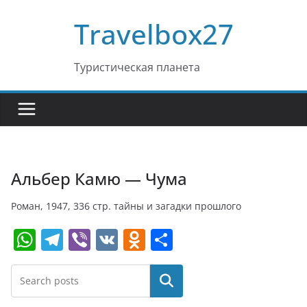
Перейти
Travelbox27
к
содержимому
Туристическая планета
Альбер Камю — Чума
Роман, 1947, 336 стр. тайны и загадки прошлого
W
T
Vi
V
O
О
h
el
b
K
d
т
at
e
er
n
п
Поиск
s
gr
o
р